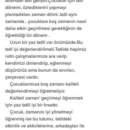
ardından tatil geliyor.Çocuklar için tatil 
dönemi, özlediklerini yapmayı 
planladıkları zaman dilimi..tatil aynı 
zamanda , çocuklara boş zamanın nasıl 
daha etkin geçirilmesi gerektiğinin de 
öğretildiği bir dönem .
    Uzun bir yaz tatili var önümüzde.Bu 
tatil iyi değerlendirilmeli.Tatilde hepimiz 
rutin çalışmalarımıza ara verip 
kendimizi dinlendirip, eğlenmeyi 
düşünürüz ama bunun da sınırları, 
çerçevesi vardır.
    Çocuklarımıza boş zamanı kaliteli 
değerlendirmeyi öğretmeliyiz
    Kaliteli zaman' geçirmeyi öğrenmek 
için yaz tatili iyi bir fırsattır.
    Çocuk, zamanını iyi yönetmeyi 
öğrenmiş ise bu tutumu, tatildeki 
etkinlik ve aktivitelerine, arkadaşları ile 