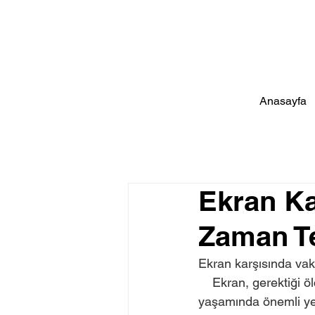
Anasayfa
Ekran Ka
Zaman Te
Ekran karşısında vaki
    Ekran, gerektiği ölçüde kullanımıyla bilgiye kolay ulaşma gibi faydalarıyla hepimizin 
yaşamında önemli yer