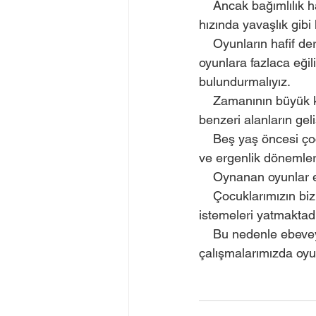
    Ancak bağımlılık halinde kullanımı, sorun çözme becerilerinden yoksunluk, öğrenme 
hızında yavaşlık gibi
    Oyunların hafif derecede kullanıldığında faydalı olduğunu söylerken, çocuğun şiddet içerikli 
oyunlara fazlaca eğil
bulundurmalıyız. 
    Zamanının büyük kısmını ekran başında geçiren çocuklarda dil gelişimi, motor gelişimi ve 
benzeri alanların ge
    Beş yaş öncesi çocuklarda evcilik gibi karşılıklı iletişimi gerektiren grup oyunlarına, ilkokul 
ve ergenlik dönemleri
    Oynanan oyunlar
    Çocuklarımızın bizlerle oyun oynamak istemelerinin altında bizimle iletişim kurmak 
istemeleri yatmaktadı
    Bu nedenle ebeveynin çocuğu ile oyun oynamaya vakit ayırmasını istiyoruz. Biz de 
çalışmalarımızda oyu