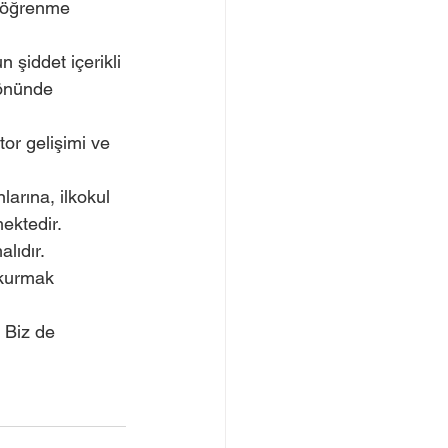
 önünde 
ektedir. 
lıdır. 