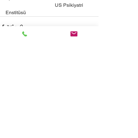
                                        US Psikiyatri 
Enstitüsü
Hepsini Gör
Son Yazılar